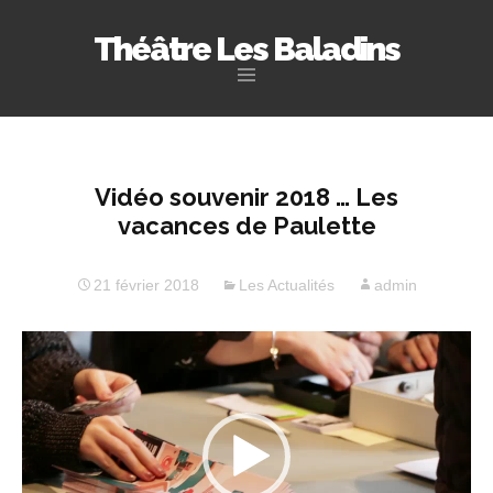
Théâtre Les Baladins
Aller
au
contenu
principal
Vidéo souvenir 2018 … Les
vacances de Paulette
21 février 2018
Les Actualités
admin
Lecteur
vidéo