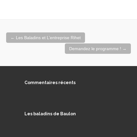
Navigation
←
Les Baladins et L’entreprise Rihet
de
l'article
Demandez le programme !
→
Commentaires récents
Les baladins de Baulon