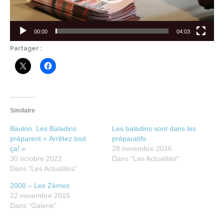
00:00
04:03
Partager :
Similaire
Baulon. Les Baladins
Les baladins sont dans les
préparent « Arrêtez tout
préparatifs
ça! »
28 novembre 2016
30 octobre 2022
Dans "Les Actualités"
Dans "Les Actualités"
2008 – Les Zèmes
22 novembre 2015
Dans "Galerie"