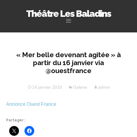
Théâtre Les Baladins
Aller
au
contenu
principal
« Mer belle devenant agitée » à
partir du 16 janvier via
@ouestfrance
14 janvier 2016
Galerie
admin
Annonce Ouest France
Partager :