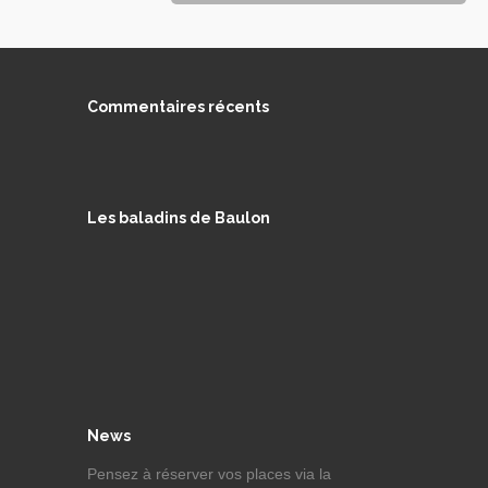
l'article
Commentaires récents
Les baladins de Baulon
News
Pensez à réserver vos places via la