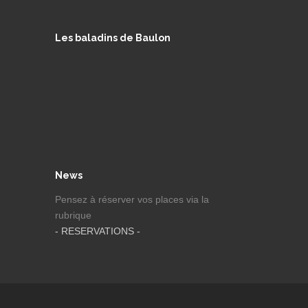
Les baladins de Baulon
News
Pensez à réserver vos places via la
rubrique
- RESERVATIONS -