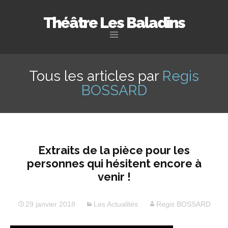
Théâtre Les Baladins
Aller
au
Tous les articles par
Regis
contenu
BOSSARD
principal
Extraits de la pièce pour les
personnes qui hésitent encore à
venir !
29 janvier 2018
Les Actualités
Regis BOSSARD