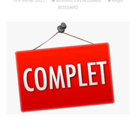
6 février 2017
archives
,
Les Actualités
Regis
BOSSARD