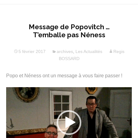
Message de Popovitch …
T’emballe pas Néness
5 février 2017
archives
,
Les Actualités
Regis
BOSSARD
Popo et Néness ont un message à vous faire passer !
Lecteur
vidéo