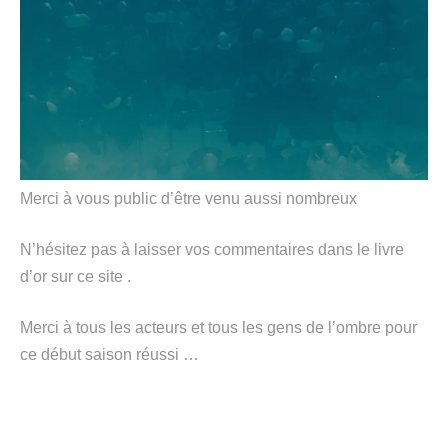
Merci à vous public d’être venu aussi nombreux
N’hésitez pas à laisser vos commentaires dans le livre
d’or sur ce site .
Merci à tous les acteurs et tous les gens de l’ombre pour
ce début saison réussi …