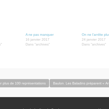
A ne pas manquer
On ne l’arrête pl
16 janvier 2017
24 janvier 2017
s"
Dans "archives"
Dans "archives"
r plus de 100 représentations
Baulon. Les Baladins préparent « Ar