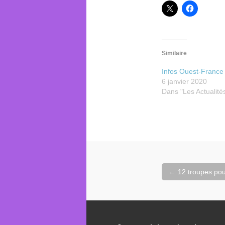
Similaire
Infos Ouest-France
6 janvier 2020
Dans "Les Actualité
Navigation
←
12 troupes pou
de
l'article