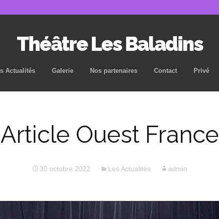
Théâtre Les Baladins
Aller
s Actualités
Galerie
Nos partenaires
Contact
Privé
au
contenu
principal
Article Ouest France
30 octobre 2022
Les Actualités
admin