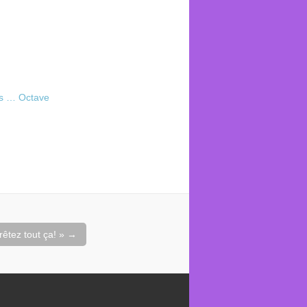
us … Octave
rêtez tout ça! »
→