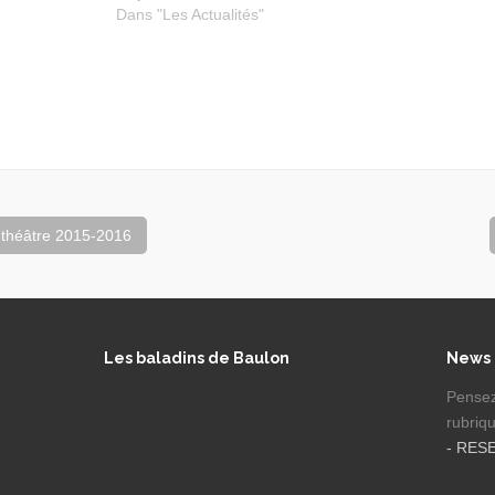
Dans "Les Actualités"
 théâtre 2015-2016
Les baladins de Baulon
News
Pensez
rubriq
- RES