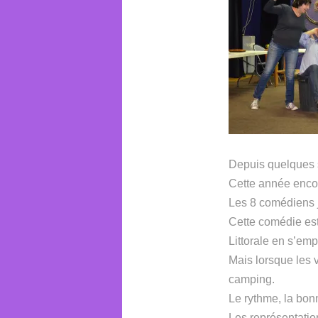
Depuis quelques s
Cette année encor
Les 8 comédiens j
Cette comédie est
Littorale en s’em
Mais lorsque les 
camping.
Le rythme, la bonn
Les représentation