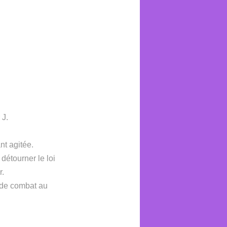
 J.
nt agitée.
étourner le loi
r.
s de combat au