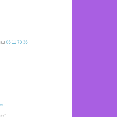
e au
06 11 78 36
ce
tés"