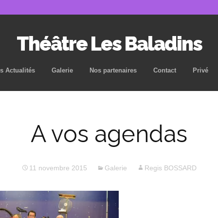
Théâtre Les Baladins
Aller
s Actualités
Galerie
Nos partenaires
Contact
Privé
au
contenu
principal
A vos agendas
11 novembre 2015
Galerie
Regis BOSSARD