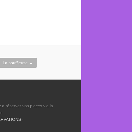
La souffleuse
→
 à réserver vos places via la
ue
ERVATIONS -