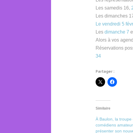
Les samedis 16,
Les dimanches 1
Le vendredi 5 fév
Les
dimanche 7
e
Alors à vos agen
Réservations poss
34
Partager :
Similaire
À Baulon, la troupe
comédiens amateur
présenter son nouv