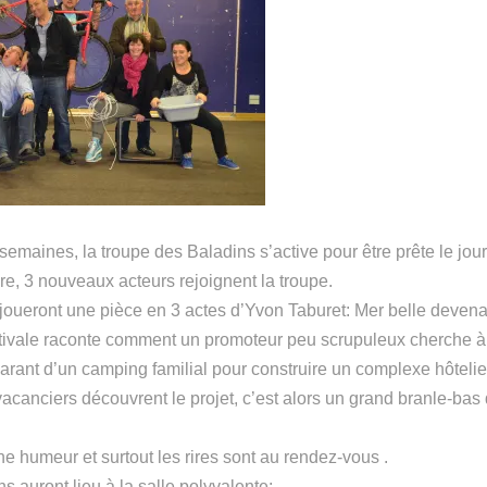
emaines, la troupe des Baladins s’active pour être prête le jour
e, 3 nouveaux acteurs rejoignent la troupe.
oueront une pièce en 3 actes d’Yvon Taburet: Mer belle devena
ivale raconte comment un promoteur peu scrupuleux cherche à d
parant d’un camping familial pour construire un complexe hôtelie
vacanciers découvrent le projet, c’est alors un grand branle-ba
e humeur et surtout les rires sont au rendez-vous .
s auront lieu à la salle polyvalente: