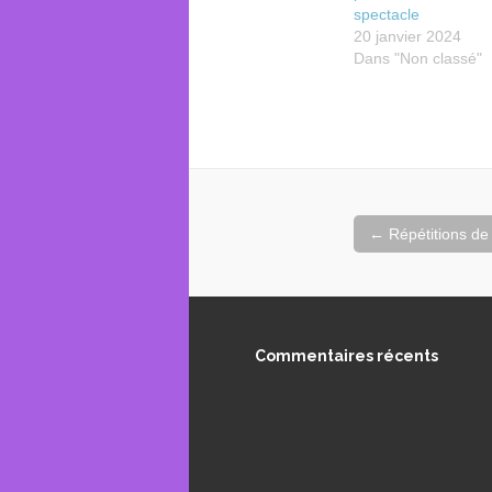
spectacle
20 janvier 2024
Dans "Non classé"
Navigation
←
Répétitions de
de
l'article
Commentaires récents