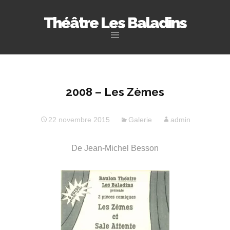
Théâtre Les Baladins
Aller
au
contenu
principal
2008 – Les Zèmes
22 novembre 2015
Galerie
admin
De Jean-Michel Besson