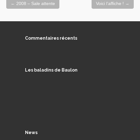
Navigation
←
2008 – Sale attente
Voici l’affiche !
→
de
l'article
Commentaires récents
Les baladins de Baulon
News